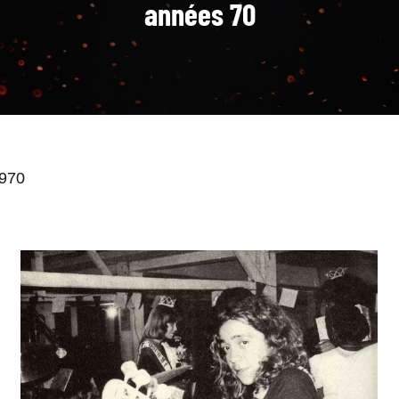
années 70
1970
Alain Peters, le précurseur