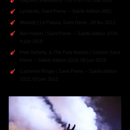
Dagoba | Kabardock – Le Port – 12 mai 2018
Lysistrata, Saint Pierre – Sakifo édition 2001
Moriarty | Le Palaxa, Saint Denis , 28 fev. 2013
Ben Harper | Saint Pierre – Sakifo édition 2019,
9 juin 2019
Pete Doherty & The Puta Madres | Salahin Saint
Pierre – Sakifo édition 2019, 08 juin 2019
Catherine Ringer | Saint Pierre – Sakifo édition
2012, 03 juin 2012