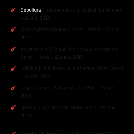
Sepultura
| Tampon rock city festival, Le Tampon
– 20 juin 2010
Mass Hysteria | Palaxa, Saint – Denis – 17 nov.
2012
Black Bomb A | Metal Run Fest au Kerveguen,
Saint – Pierre – 22 mars 2013
Lofofora | La Nuit de Kal au Palaxa, Saint- Denis
– 31 oct. 2015
Tagada Jones | Kabardock, Le Port – 03 nov.
2018
Igorrr | La Cité des Arts, Saint-Denis – 02 nov.
2018